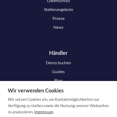
Datenschutz
Stellenangebote
Presse
News
Händler
Demo buchen
Guides
Blog
Wir verwenden Cookies
Wir setzen Cookies ein, um Kontaktmöglichkeiten zur
Kunde
Verfügung zu stellen sowie die Nutzung unserer Webseiten
zu analysieren.
Impressum